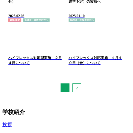
せ）
進学予定）の皆様へ
2025.02.03
2025.01.10
緊急/重要
保護者・在校生の方へ
保護者・在校生の方へ
ハイフレックス対応型実施 ２月
ハイフレックス対応実施 １月１
４日について
０日（金）について
1
2
学校紹介
挨拶