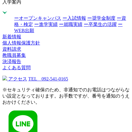
入学案内
ーオープンキャンパス
ー入試情報
ー奨学金制度
ー資
格・検定
ー進学実績
ー就職実績
ー卒業生の活躍
ー
WEB出願
新着情報
個人情報保護方針
資料請求
教職員募集
決済報告
よくある質問
アクセス
TEL 092-541-0165
※セキュリティ確保のため、非通知でのお電話はつながらな
い設定となっております。お手数ですが、番号を通知のうえ
おかけください。