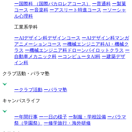
ー国際科 （国際バカロレアコース）
ー普通科
ー製菓
コース
ー音楽科
ーアスリート特進コース
ーソーシャ
ル心理科
工業系学科
ーAIデザイン科デザインコース
ーAIデザイン科マンガ
アニメーションコース
ー機械エンジニア科AI・機械ク
ラス
ー機械エンジニア科ドローンパイロットクラス
ー
自動車メカニック科
ーコンピュータAI科
ー建築デザ
イン科
クラブ活動・パラマ塾
ークラブ活動
ーパラマ塾
キャンパスライフ
ー年間行事
ー一日の様子
ー制服・学校設備
ーパラマ
祭（学園祭）
ー修学旅行・海外研修