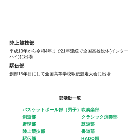
陸上競技部
平成13年から令和4年まで21年連続で全国高校総体(インター
ハイ)に出場
駅伝部
創部15年目にして全国高等学校駅伝競走大会に出場
部活動一覧
バスケットボール部（男子）
吹奏楽部
剣道部
クラシック演奏部
野球部
鼓道部
陸上競技部
書道部
駅伝部
HADO部