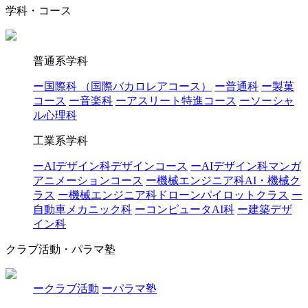
学科・コース
普通系学科
ー国際科 （国際バカロレアコース）
ー普通科
ー製菓
コース
ー音楽科
ーアスリート特進コース
ーソーシャ
ル心理科
工業系学科
ーAIデザイン科デザインコース
ーAIデザイン科マンガ
アニメーションコース
ー機械エンジニア科AI・機械ク
ラス
ー機械エンジニア科ドローンパイロットクラス
ー
自動車メカニック科
ーコンピュータAI科
ー建築デザ
イン科
クラブ活動・パラマ塾
ークラブ活動
ーパラマ塾