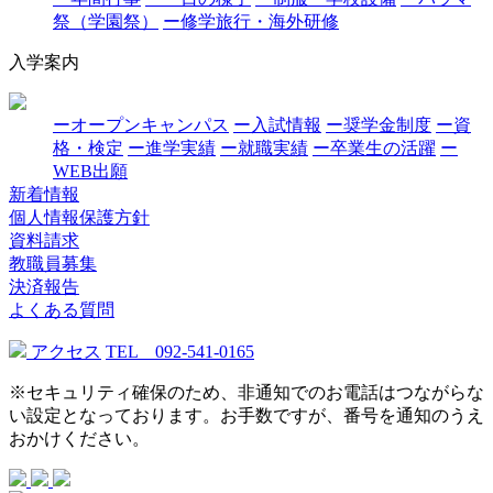
祭（学園祭）
ー修学旅行・海外研修
入学案内
ーオープンキャンパス
ー入試情報
ー奨学金制度
ー資
格・検定
ー進学実績
ー就職実績
ー卒業生の活躍
ー
WEB出願
新着情報
個人情報保護方針
資料請求
教職員募集
決済報告
よくある質問
アクセス
TEL 092-541-0165
※セキュリティ確保のため、非通知でのお電話はつながらな
い設定となっております。お手数ですが、番号を通知のうえ
おかけください。