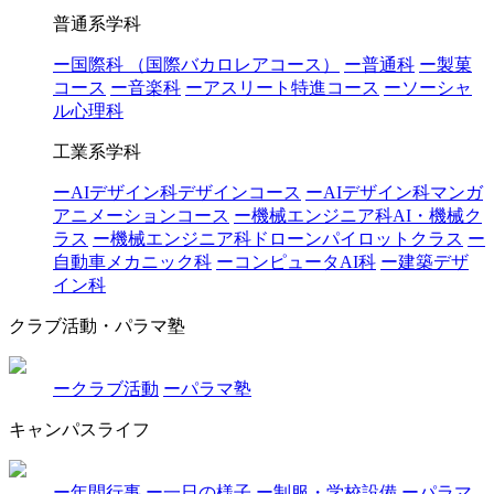
普通系学科
ー国際科 （国際バカロレアコース）
ー普通科
ー製菓
コース
ー音楽科
ーアスリート特進コース
ーソーシャ
ル心理科
工業系学科
ーAIデザイン科デザインコース
ーAIデザイン科マンガ
アニメーションコース
ー機械エンジニア科AI・機械ク
ラス
ー機械エンジニア科ドローンパイロットクラス
ー
自動車メカニック科
ーコンピュータAI科
ー建築デザ
イン科
クラブ活動・パラマ塾
ークラブ活動
ーパラマ塾
キャンパスライフ
ー年間行事
ー一日の様子
ー制服・学校設備
ーパラマ