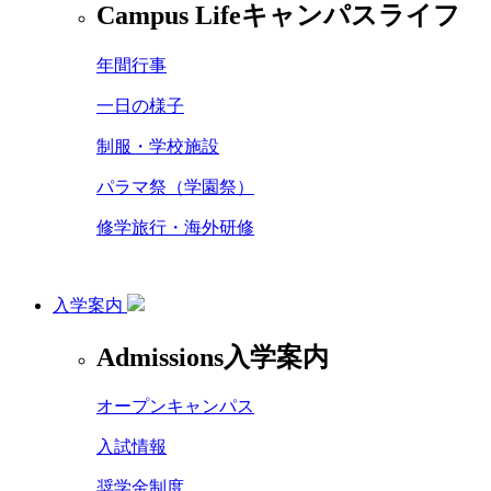
Campus Life
キャンパスライフ
年間行事
一日の様子
制服・学校施設
パラマ祭（学園祭）
修学旅行・海外研修
入学案内
Admissions
入学案内
オープンキャンパス
入試情報
奨学金制度