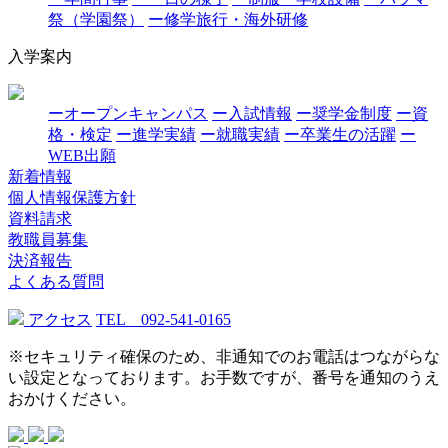
祭（学園祭）
ー修学旅行・海外研修
入学案内
ーオープンキャンパス
ー入試情報
ー奨学金制度
ー資
格・検定
ー進学実績
ー就職実績
ー卒業生の活躍
ー
WEB出願
新着情報
個人情報保護方針
資料請求
教職員募集
決済報告
よくある質問
アクセス
TEL 092-541-0165
※セキュリティ確保のため、非通知でのお電話はつながらな
い設定となっております。お手数ですが、番号を通知のうえ
おかけください。