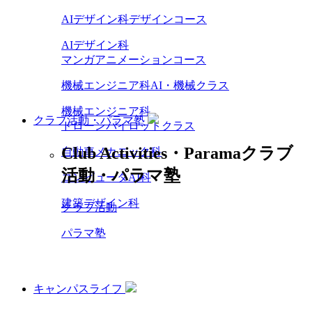
AIデザイン科デザインコース
AIデザイン科
マンガアニメーションコース
機械エンジニア科AI・機械クラス
機械エンジニア科
クラブ活動・パラマ塾
ドローンパイロットクラス
Club Activities・Parama
クラブ
自動車メカニック科
活動・パラマ塾
コンピュータAI科
建築デザイン科
クラブ活動
パラマ塾
キャンパスライフ