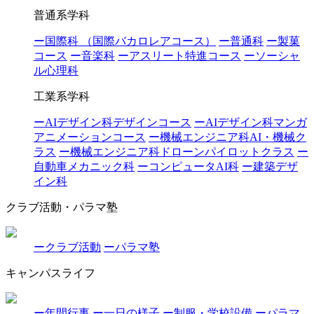
普通系学科
ー国際科 （国際バカロレアコース）
ー普通科
ー製菓
コース
ー音楽科
ーアスリート特進コース
ーソーシャ
ル心理科
工業系学科
ーAIデザイン科デザインコース
ーAIデザイン科マンガ
アニメーションコース
ー機械エンジニア科AI・機械ク
ラス
ー機械エンジニア科ドローンパイロットクラス
ー
自動車メカニック科
ーコンピュータAI科
ー建築デザ
イン科
クラブ活動・パラマ塾
ークラブ活動
ーパラマ塾
キャンパスライフ
ー年間行事
ー一日の様子
ー制服・学校設備
ーパラマ