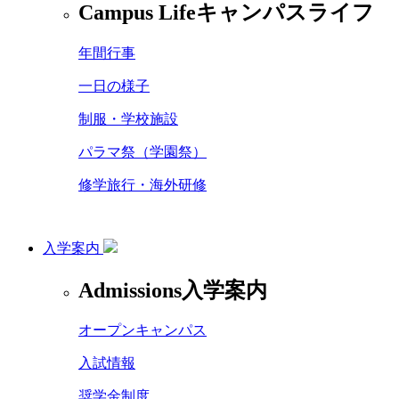
Campus Life
キャンパスライフ
年間行事
一日の様子
制服・学校施設
パラマ祭（学園祭）
修学旅行・海外研修
入学案内
Admissions
入学案内
オープンキャンパス
入試情報
奨学金制度