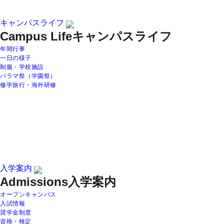
キャンパスライフ
Campus Life
キャンパスライフ
年間行事
一日の様子
制服・学校施設
パラマ祭（学園祭）
修学旅行・海外研修
入学案内
Admissions
入学案内
オープンキャンパス
入試情報
奨学金制度
資格・検定