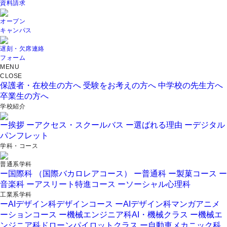
資料請求
オープン
キャンパス
遅刻・欠席連絡
フォーム
MENU
CLOSE
保護者・在校生の方へ
受験をお考えの方へ
中学校の先生方へ
卒業生の方へ
学校紹介
ー挨拶
ーアクセス・スクールバス
ー選ばれる理由
ーデジタル
パンフレット
学科・コース
普通系学科
ー国際科 （国際バカロレアコース）
ー普通科
ー製菓コース
ー
音楽科
ーアスリート特進コース
ーソーシャル心理科
工業系学科
ーAIデザイン科デザインコース
ーAIデザイン科マンガアニメ
ーションコース
ー機械エンジニア科AI・機械クラス
ー機械エ
ンジニア科ドローンパイロットクラス
ー自動車メカニック科