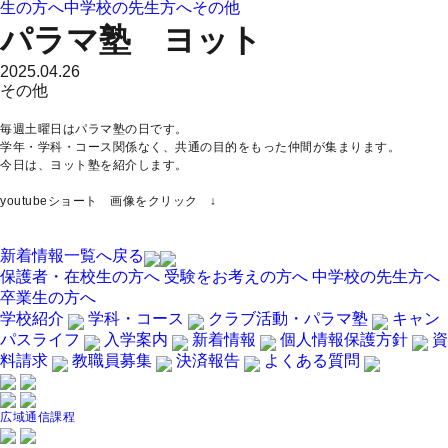
生の方へ
中学校の先生方へ
その他
パラマ塾 ヨット
2025.04.26
その他
毎週土曜日はパラマ塾の日です。
学年・学科・コース関係なく、共通の目的をもった仲間が集まります。
今日は、ヨット塾を紹介します。
youtubeショート 画像をクリック ↓
新着情報一覧へ戻る
保護者・在校生の方へ
受験をお考えの方へ
中学校の先生方へ
卒業生の方へ
学校紹介
学科・コース
クラブ活動・パラマ塾
キャン
パスライフ
入学案内
新着情報
個人情報保護方針
資
料請求
教職員募集
決済報告
よくある質問
広域通信課程