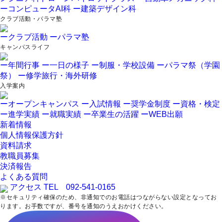
ーコンピュータAI科
ー建築デザイン科
クラブ活動・パラマ塾
ークラブ活動
ーパラマ塾
キャンパスライフ
ー年間行事
ー一日の様子
ー制服・学校設備
ーパラマ祭（学園
祭）
ー修学旅行・海外研修
入学案内
ーオープンキャンパス
ー入試情報
ー奨学金制度
ー資格・検定
ー進学実績
ー就職実績
ー卒業生の活躍
ーWEB出願
新着情報
個人情報保護方針
資料請求
教職員募集
決済報告
よくある質問
アクセス
TEL 092-541-0165
※セキュリティ確保のため、非通知でのお電話はつながらない設定となってお
ります。お手数ですが、番号を通知のうえおかけください。