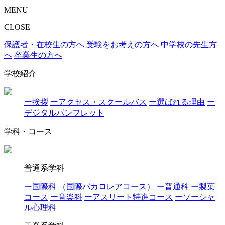
MENU
CLOSE
保護者・在校生の方へ
受験をお考えの方へ
中学校の先生方
へ
卒業生の方へ
学校紹介
ー挨拶
ーアクセス・スクールバス
ー選ばれる理由
ー
デジタルパンフレット
学科・コース
普通系学科
ー国際科 （国際バカロレアコース）
ー普通科
ー製菓
コース
ー音楽科
ーアスリート特進コース
ーソーシャ
ル心理科