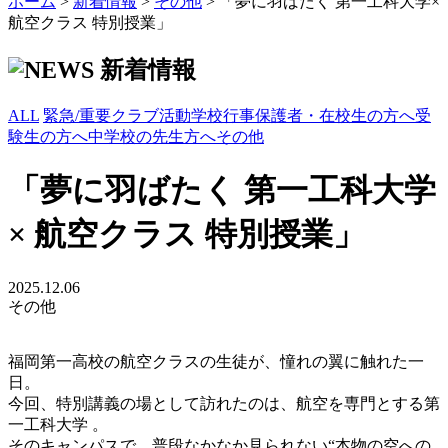
ホーム
>
新着情報
>
その他
>
「夢に羽ばたく 第一工科大学×
航空クラス 特別授業」
新着情報
ALL
緊急/重要
クラブ活動
学校行事
保護者・在校生の方へ
受
験生の方へ
中学校の先生方へ
その他
「夢に羽ばたく 第一工科大学
× 航空クラス 特別授業」
2025.12.06
その他
福岡第一高校の航空クラスの生徒が、憧れの翼に触れた一
日。
今回、特別講義の場として訪れたのは、航空を専門とする第
一工科大学 。
そのキャンパスで、普段なかなか見られない“本物の空への