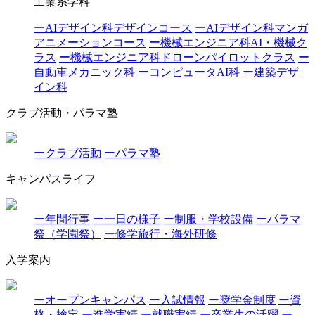
工業系学科
ーAIデザイン科デザインコース
ーAIデザイン科マンガ
アニメーションコース
ー機械エンジニア科AI・機械ク
ラス
ー機械エンジニア科ドローンパイロットクラス
ー
自動車メカニック科
ーコンピュータAI科
ー建築デザ
イン科
クラブ活動・パラマ塾
ークラブ活動
ーパラマ塾
キャンパスライフ
ー年間行事
ー一日の様子
ー制服・学校設備
ーパラマ
祭（学園祭）
ー修学旅行・海外研修
入学案内
ーオープンキャンパス
ー入試情報
ー奨学金制度
ー資
格・検定
ー進学実績
ー就職実績
ー卒業生の活躍
ー