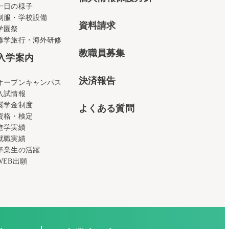
一日の様子
制服・学校設備
資料請求
学園祭
修学旅行・海外研修
教職員募集
入学案内
決済報告
オープンキャンパス
入試情報
奨学金制度
よくある質問
資格・検定
進学実績
就職実績
卒業生の活躍
WEB出願