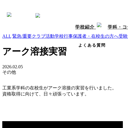
ホーム
>
新着情報
>
その他
>
アーク溶接実習
新着情報
学校紹介
学科・コ
ALL
緊急/重要
クラブ活動
学校行事
保護者・在校生の方へ
受験
よくある質問
アーク溶接実習
2026.02.05
その他
工業系学科の在校生がアーク溶接の実習を行いました。
資格取得に向けて、日々頑張っています。