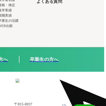
よくある質問
資格・検定
進学実績
就職実績
卒業生の活躍
WEB出願
方へ
卒業生の方へ
〒815-0037