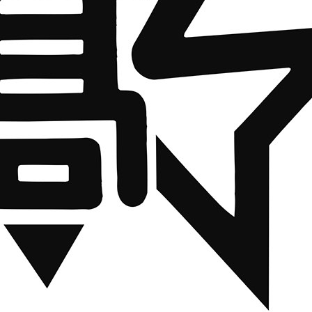
保護者・在校生の方へ
受験をお考えの方へ
中
sports部)
ース
クラブ活動・パラマ塾
キャンパスライフ
生の方へ
中学校の先生方へ
その他
-sports部)