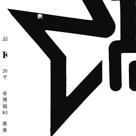
ホーム
>
新着情報
>
その他
>
KBC高校生のじかん ブース出展（e-
新着情報
学校紹介
学科・コ
ALL
緊急/重要
クラブ活動
学校行事
保護者・在校生の方へ
受験
よくある質問
KBC高校生のじかん ブース出展（e
2026.03.09
その他
令和８年３月８日（日）
博多駅前広場にて
福岡第一高校と第一薬科大学付属高等学校のeスポーツ部が
KBC高校生のじかんに出典致しました。
寒い中でしたが幅広い年代の方にeスポーツ体験に
来て頂きました。