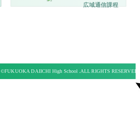
広域通信課程
©FUKUOKA DAIICHI High School .ALL RIGHTS RESERVED.