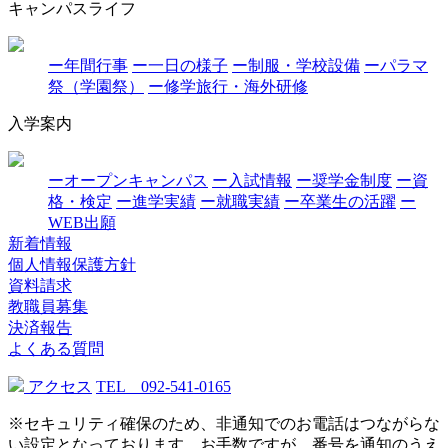
キャンパスライフ
ー年間行事
ー一日の様子
ー制服・学校設備
ーパラマ
祭（学園祭）
ー修学旅行・海外研修
入学案内
ーオープンキャンパス
ー入試情報
ー奨学金制度
ー資
格・検定
ー進学実績
ー就職実績
ー卒業生の活躍
ー
WEB出願
新着情報
個人情報保護方針
資料請求
教職員募集
決済報告
よくある質問
アクセス
TEL 092-541-0165
※セキュリティ確保のため、非通知でのお電話はつながらな
い設定となっております。お手数ですが、番号を通知のうえ