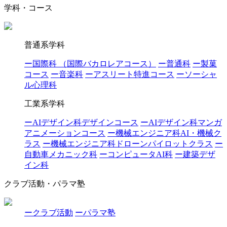
学科・コース
普通系学科
ー国際科 （国際バカロレアコース）
ー普通科
ー製菓
コース
ー音楽科
ーアスリート特進コース
ーソーシャ
ル心理科
工業系学科
ーAIデザイン科デザインコース
ーAIデザイン科マンガ
アニメーションコース
ー機械エンジニア科AI・機械ク
ラス
ー機械エンジニア科ドローンパイロットクラス
ー
自動車メカニック科
ーコンピュータAI科
ー建築デザ
イン科
クラブ活動・パラマ塾
ークラブ活動
ーパラマ塾