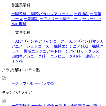
普通系学科
ー国際科 （国際バカロレアコース）
ー普通科
ー製菓
コース
ー音楽科
ーアスリート特進コース
ーソーシャ
ル心理科
工業系学科
ーAIデザイン科デザインコース
ーAIデザイン科マンガ
アニメーションコース
ー機械エンジニア科AI・機械ク
ラス
ー機械エンジニア科ドローンパイロットクラス
ー
自動車メカニック科
ーコンピュータAI科
ー建築デザ
イン科
クラブ活動・パラマ塾
ークラブ活動
ーパラマ塾
キャンパスライフ
ー年間行事
ー一日の様子
ー制服・学校設備
ーパラマ