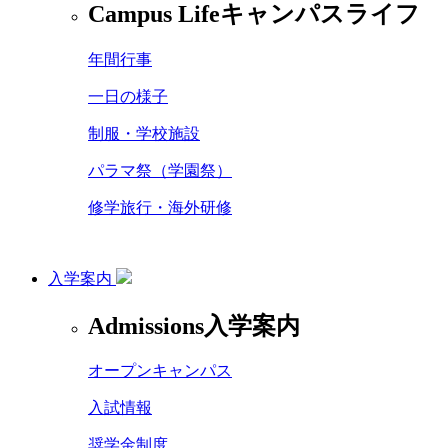
Campus Life
キャンパスライフ
年間行事
一日の様子
制服・学校施設
パラマ祭（学園祭）
修学旅行・海外研修
入学案内
Admissions
入学案内
オープンキャンパス
入試情報
奨学金制度