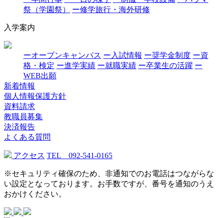
祭（学園祭）
ー修学旅行・海外研修
入学案内
ーオープンキャンパス
ー入試情報
ー奨学金制度
ー資
格・検定
ー進学実績
ー就職実績
ー卒業生の活躍
ー
WEB出願
新着情報
個人情報保護方針
資料請求
教職員募集
決済報告
よくある質問
アクセス
TEL 092-541-0165
※セキュリティ確保のため、非通知でのお電話はつながらな
い設定となっております。お手数ですが、番号を通知のうえ
おかけください。