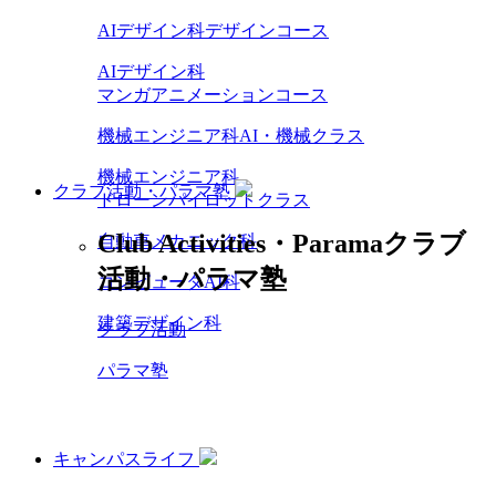
AIデザイン科デザインコース
AIデザイン科
マンガアニメーションコース
機械エンジニア科AI・機械クラス
機械エンジニア科
クラブ活動・パラマ塾
ドローンパイロットクラス
Club Activities・Parama
クラブ
自動車メカニック科
活動・パラマ塾
コンピュータAI科
建築デザイン科
クラブ活動
パラマ塾
キャンパスライフ