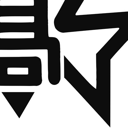
保護者・在校生の方へ
受験をお考えの方へ
中
剣道競技大会
ース
クラブ活動・パラマ塾
キャンパスライフ
生の方へ
中学校の先生方へ
その他
剣道競技大会