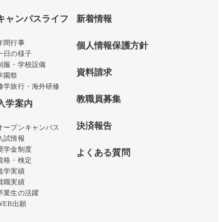
キャンパスライフ
新着情報
年間行事
個人情報保護方針
一日の様子
制服・学校設備
資料請求
学園祭
修学旅行・海外研修
教職員募集
入学案内
決済報告
オープンキャンパス
入試情報
奨学金制度
よくある質問
資格・検定
進学実績
就職実績
卒業生の活躍
WEB出願