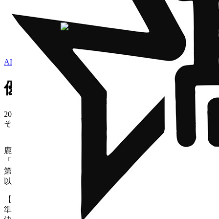
ホーム
>
新着情報
>
その他
>
優勝 第73回 全九州高等学校
新着情報
学校紹介
学科・コ
ALL
緊急/重要
クラブ活動
学校行事
保護者・在校生の方へ
受験
よくある質問
優勝 第73回 全九州高等学校
2026.07.05
その他
鹿児島県で開催されました
「令和8年度 全九州高等学校体育大会
第73回 全九州高等学校剣道競技大会」において、
以下の結果となりました。
【男子団体】優勝
準決勝 九州学院(熊本県) 2-0勝利